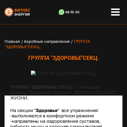
48-70-50
Главная
/
Аэробные направления
/
ГРУППА
"ЗДОРОВЬЕ"СЕКЦ.
ГРУППА "ЗДОРОВЬЕ"СЕКЦ.
ГРУППА "ЗДОРОВЬЕ"СЕКЦ.
— Женщины
группы "Здоровье! выбрали ЗДОРОВЫЙ ОБРАЗ
ЖИЗНИ.
На секции "
Здоровье
" все упражнения:
-
выполняются в комфортном режиме
-
направлены на оздоровление суставов,
гибкость мышц и хорошее самочувствие!