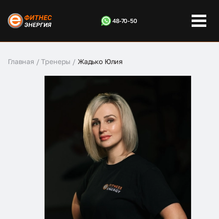
48-70-50
Главная
/
Тренеры
/
Жадько Юлия