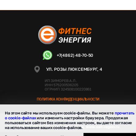
+7(4862) 48-70-50
УЛ. РОЗЫ ЛЮКСЕМБУРГ, 4
ИП ЗИМОРЕВ А.Л.
ИНН 575200536205
ОГРНИП 324508100220861
ПОЛИТИКА КОНФИДЕНЦИАЛЬНОСТИ
На этом сайте мы используем cookie-файлы. Вы можете
прочитать
о cookie-файлах
или изменить настройки браузера. Продолжая
Сайт разработан при сотрудничестве с ООО "Регион Центр". По
пользоваться сайтом без изменения настроек, вы даете согласие
вопросам продвижения и технической поддержки сайта обращайтесь:
+7(4862) 50-91-39
,
manager@vorle.ru
,
www.sait-region.ru
на использование ваших cookie-файлов.